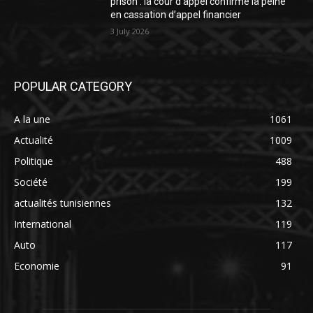
prison : la cour d’appel confirme la peine
en cassation d’appel financier
3 July 2026
POPULAR CATEGORY
A la une
1061
Actualité
1009
Politique
488
Société
199
actualités tunisiennes
132
International
119
Auto
117
Economie
91