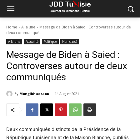
Home
A la une
Message de Biden à Saied : Controverses autour de
deux communiqués
A la une
Actualité
Politique
Non classé
Message de Biden à Saied :
Controverses autour de deux
communiqués
By
Mongikhadraoui
14 August 2021
Deux communiqués distincts de la Présidence de la
République tunisienne et de la Maison Blanche, publiés