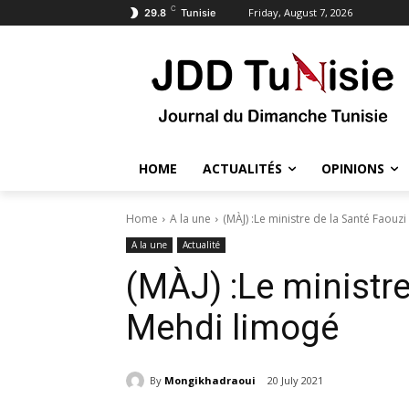
C
Friday, August 7, 2026
29.8
Tunisie
HOME
ACTUALITÉS
OPINIONS
Home
A la une
(MÀJ) :Le ministre de la Santé Faouz
A la une
Actualité
(MÀJ) :Le ministre
Mehdi limogé
By
Mongikhadraoui
20 July 2021