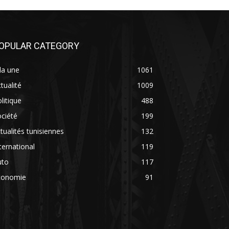
OPULAR CATEGORY
la une
1061
tualité
1009
litique
488
ciété
199
tualités tunisiennes
132
ternational
119
uto
117
conomie
91