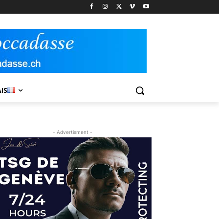
IS
- Advertisment -