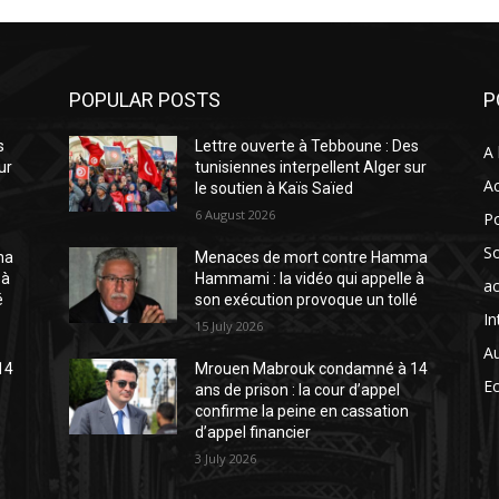
POPULAR POSTS
P
s
Lettre ouverte à Tebboune : Des
A 
ur
tunisiennes interpellent Alger sur
Ac
le soutien à Kaïs Saïed
6 August 2026
Po
So
ma
Menaces de mort contre Hamma
 à
Hammami : la vidéo qui appelle à
ac
é
son exécution provoque un tollé
In
15 July 2026
A
14
Mrouen Mabrouk condamné à 14
E
ans de prison : la cour d’appel
confirme la peine en cassation
d’appel financier
3 July 2026