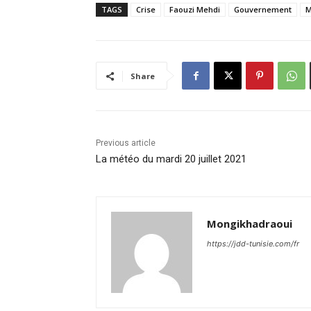
TAGS
Crise
Faouzi Mehdi
Gouvernement
M
Share
Previous article
La météo du mardi 20 juillet 2021
Mongikhadraoui
https://jdd-tunisie.com/fr