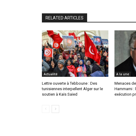
RELATED ARTICLES
Actualité
A la une
Lettre ouverte à Tebboune : Des
Menaces de
tunisiennes interpellent Alger sur le
Hammami : l
soutien à Kaïs Saïed
exécution pr