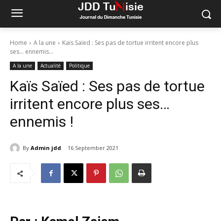
Home
A la une
Kaïs Saïed : Ses pas de tortue irritent encore plus
ses… ennemis...
A la une
Actualité
Politique
Kaïs Saïed : Ses pas de tortue
irritent encore plus ses…
ennemis !
By
Admin jdd
16 September 2021