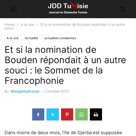
Home
A la une
Et si la nomination de Bouden répondait à un autre
souci :...
A la une
Actualité
actualités tunisiennes
Et si la nomination de
Bouden répondait à un autre
souci : le Sommet de la
Francophonie
By
Mongikhadraoui
-
1 October 2021
Dans moins de deux mois, l’Ile de Djerba est supposée