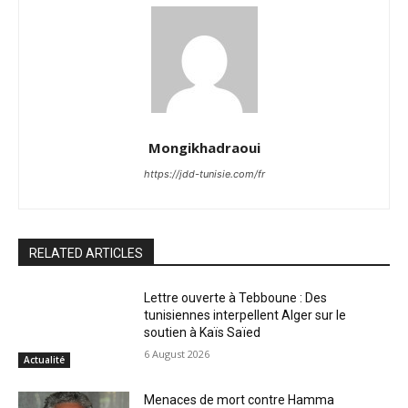
Mongikhadraoui
https://jdd-tunisie.com/fr
RELATED ARTICLES
Lettre ouverte à Tebboune : Des
tunisiennes interpellent Alger sur le
soutien à Kaïs Saïed
6 August 2026
Actualité
Menaces de mort contre Hamma