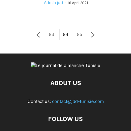
Admin jdd
-
16 April 2021
83
84
85
ABOUT US
Contact us:
contact@jdd-tunisie.com
FOLLOW US