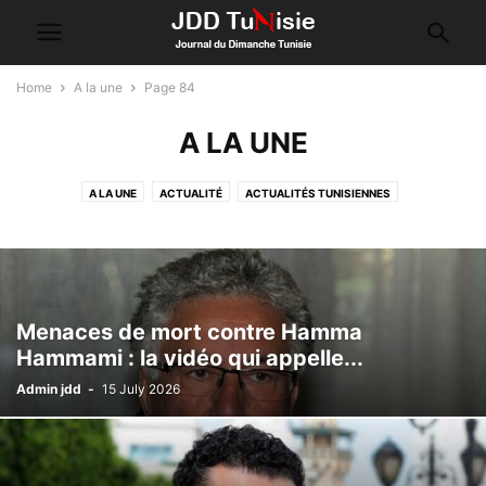
Home
A la une
Page 84
A LA UNE
A LA UNE
ACTUALITÉ
ACTUALITÉS TUNISIENNES
ARTIFICIAL INTELLIGENCE
AUTOMATION
CULTURE
DIVERS
INFOX
OPINIONS
SPORT
TV
VIDEO
Menaces de mort contre Hamma
Hammami : la vidéo qui appelle...
Admin jdd
-
15 July 2026