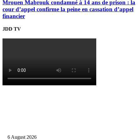
Mrouen Mabrouk condamné à 14 ans de prison : la
cour d’appel confirme la peine en cassation d’appel
financier
JDD TV
EDITOR PICKS
Lettre ouverte à Tebboune : Des tunisiennes interpellent Alger sur le soutie
Kaïs Saïed
6 August 2026