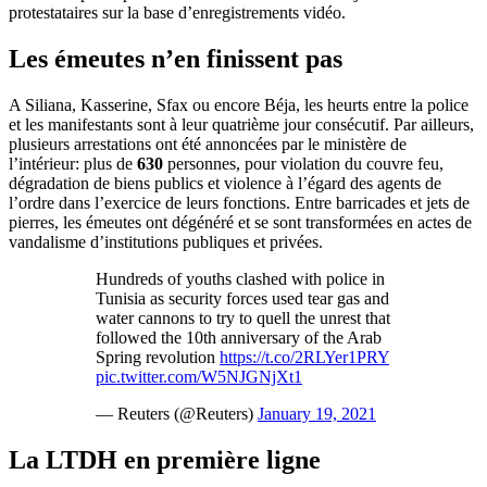
protestataires sur la base d’enregistrements vidéo.
Les émeutes n’en finissent pas
A Siliana, Kasserine, Sfax ou encore Béja, les heurts entre la police
et les manifestants sont à leur quatrième jour consécutif. Par ailleurs,
plusieurs arrestations ont été annoncées par le ministère de
l’intérieur: plus de
630
personnes, pour violation du couvre feu,
dégradation de biens publics et violence à l’égard des agents de
l’ordre dans l’exercice de leurs fonctions. Entre barricades et jets de
pierres, les émeutes ont dégénéré et se sont transformées en actes de
vandalisme d’institutions publiques et privées.
Hundreds of youths clashed with police in
Tunisia as security forces used tear gas and
water cannons to try to quell the unrest that
followed the 10th anniversary of the Arab
Spring revolution
https://t.co/2RLYer1PRY
pic.twitter.com/W5NJGNjXt1
— Reuters (@Reuters)
January 19, 2021
La LTDH en première ligne