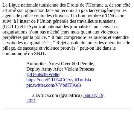
La Ligue nationale tunisienne des Droits de l’Homme a, de son côté,
affirmé son opposition face au recours au gaz lacrymogène par les
agents de police contre les citoyens. Un bon nombre d’ONGs ont
suivi, à l’instar de l’Union générale des travailleurs tunisiens
(UGTT) et le Syndicat national des journalistes tunisiens. Les
organisations n’ont pas mâché leurs mots quant aux violences
perpétrées par la police. “ Il faut comprendre les raisons et entendre
la voix des marginalisés” ; “ Rejet absolu de toutes les opérations de
pillage, de saccage et violence prouvés,” peut-on lire dans le
communiqué du SNJT.
Authorities Arrest Over 600 People,
Deploy Army After Violent Protests
@DeutscheWelle
:
https://t.co/fCUE4CCryy
#Tunisia
pic.twitter.com/VVbdFFAeIs
— allAfrica.com (@allafrica)
January 19,
2021