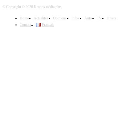
© Copyright © 2026 Kronos média plus
Home
Actualités
Opinions
Infox
Auto
TV
Divers
Contact
Français