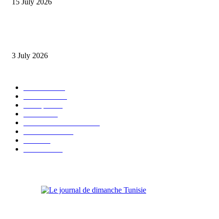
15 July 2026
Mrouen Mabrouk condamné à 14 ans de prison : la cour d’appel confirme 
peine en cassation d’appel financier
3 July 2026
POPULAR CATEGORY
A la une
1061
Actualité
1009
Politique
488
Société
199
actualités tunisiennes
132
International
119
Auto
117
Economie
91