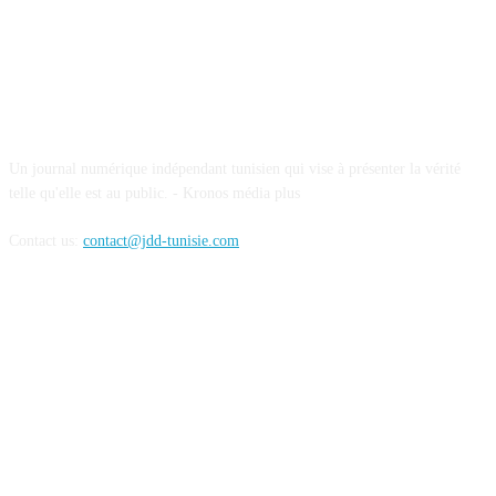
ABOUT US
Un journal numérique indépendant tunisien qui vise à présenter la vérité
telle qu'elle est au public. - Kronos média plus
Contact us:
contact@jdd-tunisie.com
FOLLOW US