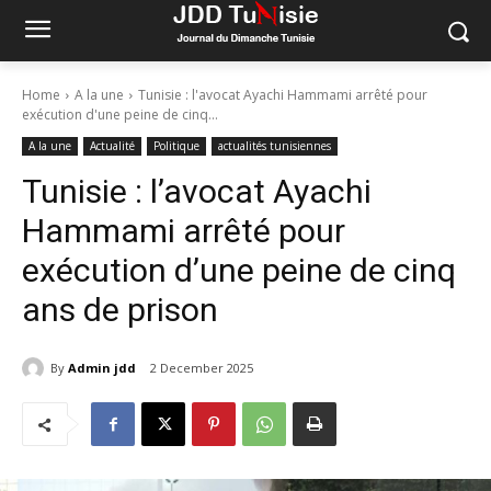
Home
A la une
Tunisie : l'avocat Ayachi Hammami arrêté pour
exécution d'une peine de cinq...
A la une
Actualité
Politique
actualités tunisiennes
Tunisie : l’avocat Ayachi
Hammami arrêté pour
exécution d’une peine de cinq
ans de prison
By
Admin jdd
2 December 2025