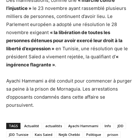
Des manifestations, comme une
« marche contre
l’injustice »
le 23 novembre ayant rassemblé plusieurs
milliers de personnes, continuent d’avoir lieu. Le
Parlement européen a adopté une résolution le 28
novembre exigeant
« la libération de toutes les
personnes détenues pour avoir exercé leur droit à la
liberté d’expression »
en Tunisie, une résolution que le
président Saïed a vivement rejetée, la qualifiant d’
«
ingérence flagrante »
.
Ayachi Hammami a été conduit pour commencer à purger
sa peine à la prison de Mornaguia. Les arrestations
d’opposants condamnés dans cette affaire se
poursuivent.
TAGS
Actualité
actualités
Ayachi Hammami
Info
JDD
JDD Tunisie
Kais Saied
Nejib Chebbi
Politique
prison