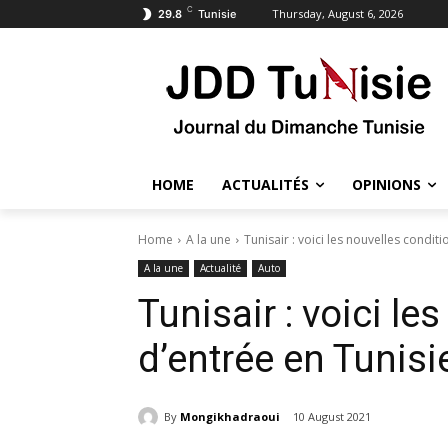
C
Thursday, August 6, 2026
29.8
Tunisie
HOME
ACTUALITÉS
OPINIONS
Home
A la une
Tunisair : voici les nouvelles condit
A la une
Actualité
Auto
Tunisair : voici le
d’entrée en Tunisi
By
Mongikhadraoui
10 August 2021