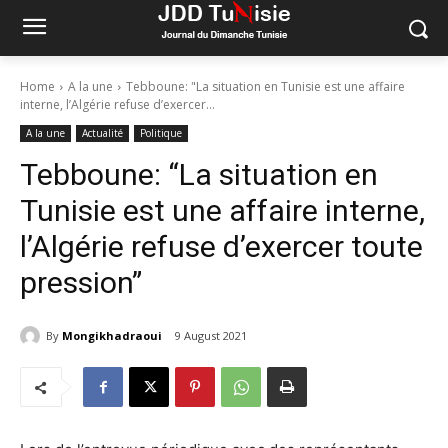
Home
A la une
Tebboune: "La situation en Tunisie est une affaire
interne, l’Algérie refuse d’exercer...
A la une
Actualité
Politique
Tebboune: “La situation en
Tunisie est une affaire interne,
l’Algérie refuse d’exercer toute
pression”
By
Mongikhadraoui
9 August 2021