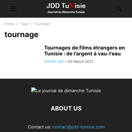
Home
Tags
Tournage
tournage
Tournages de films étrangers en
Tunisie : de l’argent à vau-l’eau
Admin jdd
-
30 March 2021
ABOUT US
Contact us:
contact@jdd-tunisie.com