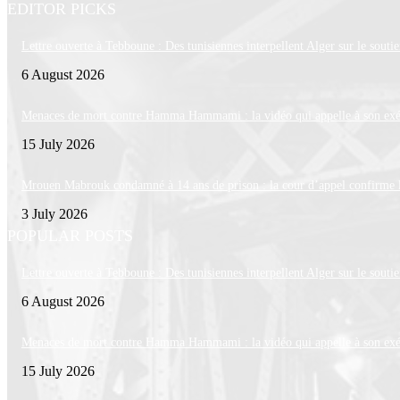
EDITOR PICKS
Lettre ouverte à Tebboune : Des tunisiennes interpellent Alger sur le souti
6 August 2026
Menaces de mort contre Hamma Hammami : la vidéo qui appelle à son exé
15 July 2026
Mrouen Mabrouk condamné à 14 ans de prison : la cour d’appel confirme la
3 July 2026
POPULAR POSTS
Lettre ouverte à Tebboune : Des tunisiennes interpellent Alger sur le souti
6 August 2026
Menaces de mort contre Hamma Hammami : la vidéo qui appelle à son exé
15 July 2026