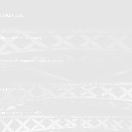
en à Kaïs Saïed
cution provoque un tollé
 peine en cassation d’appel financier
en à Kaïs Saïed
cution provoque un tollé