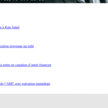
en à Kaïs Saïed
cution provoque un tollé
 peine en cassation d’appel financier
t de l’AMT avec exécution immédiate