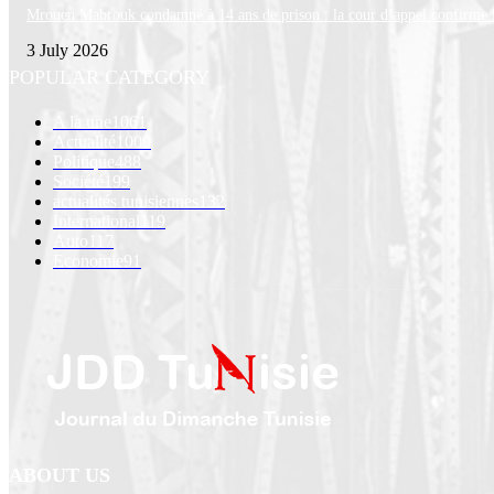
Mrouen Mabrouk condamné à 14 ans de prison : la cour d’appel confirme la
3 July 2026
POPULAR CATEGORY
A la une
1061
Actualité
1009
Politique
488
Société
199
actualités tunisiennes
132
International
119
Auto
117
Economie
91
ABOUT US