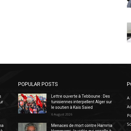
POPULAR POSTS
P
s
Lettre ouverte à Tebboune : Des
A 
ur
tunisiennes interpellent Alger sur
Ac
le soutien à Kaïs Saïed
6 August 2026
Po
So
ma
Menaces de mort contre Hamma