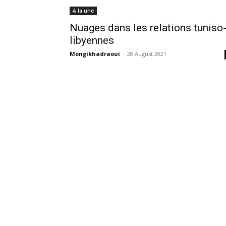
A la une
Nuages dans les relations tuniso
libyennes
Mongikhadraoui
-
28 August 2021