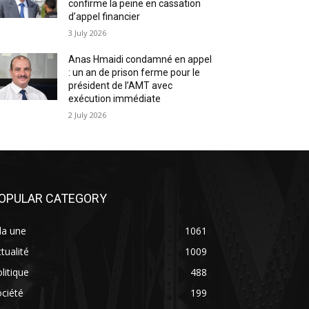
confirme la peine en cassation
d’appel financier
3 July 2026
Anas Hmaidi condamné en appel
: un an de prison ferme pour le
président de l’AMT avec
exécution immédiate
2 July 2026
OPULAR CATEGORY
la une
1061
tualité
1009
litique
488
ciété
199