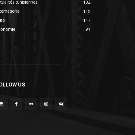
tualités tunisiennes
132
ternational
119
uto
117
conomie
91
OLLOW US