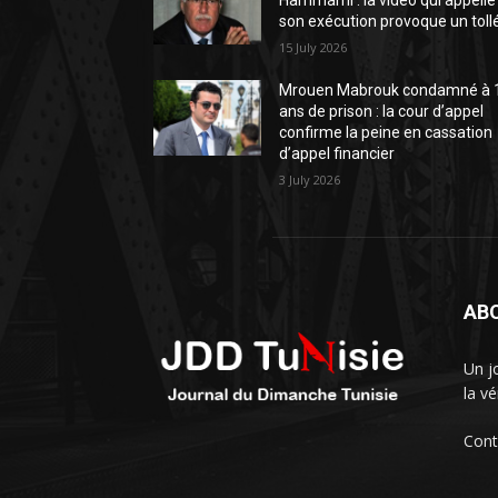
Hammami : la vidéo qui appelle
son exécution provoque un toll
15 July 2026
Mrouen Mabrouk condamné à 
ans de prison : la cour d’appel
confirme la peine en cassation
d’appel financier
3 July 2026
AB
Un j
la vé
Cont