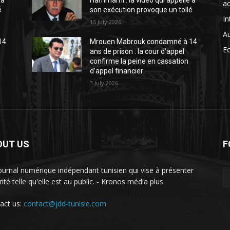
 à
Hammami : la vidéo qui appelle à
ac
é
son exécution provoque un tollé
In
15 July 2026
A
14
Mrouen Mabrouk condamné à 14
E
ans de prison : la cour d’appel
confirme la peine en cassation
d’appel financier
3 July 2026
OUT US
F
ournal numérique indépendant tunisien qui vise à présenter
rité telle qu'elle est au public. - Kronos média plus
act us:
contact@jdd-tunisie.com