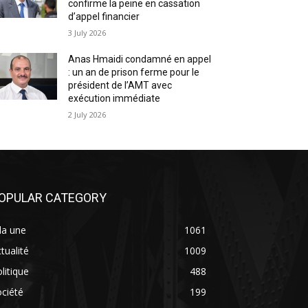
confirme la peine en cassation
d’appel financier
3 July 2026
Anas Hmaidi condamné en appel
: un an de prison ferme pour le
président de l’AMT avec
exécution immédiate
2 July 2026
OPULAR CATEGORY
la une
1061
tualité
1009
litique
488
ciété
199