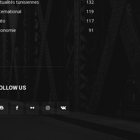
tualités tunisiennes
132
ternational
119
uto
117
conomie
91
OLLOW US