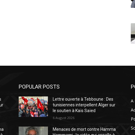
POPULAR POSTS
P
s
Lettre ouverte à Tebboune : Des
A 
ur
tunisiennes interpellent Alger sur
Ac
le soutien à Kaïs Saïed
6 August 2026
Po
So
ma
Menaces de mort contre Hamma