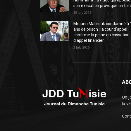
Hammami : la vidéo qui appelle
son exécution provoque un toll
15 July 2026
Mrouen Mabrouk condamné à 
ans de prison : la cour d’appel
confirme la peine en cassation
d’appel financier
3 July 2026
AB
Un j
la vé
Cont