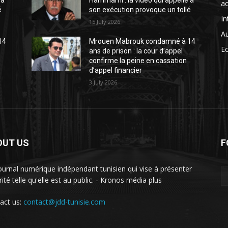
 à
Hammami : la vidéo qui appelle à
ac
é
son exécution provoque un tollé
In
15 July 2026
A
14
Mrouen Mabrouk condamné à 14
E
ans de prison : la cour d’appel
confirme la peine en cassation
d’appel financier
3 July 2026
OUT US
F
ournal numérique indépendant tunisien qui vise à présenter
rité telle qu'elle est au public. - Kronos média plus
act us:
contact@jdd-tunisie.com