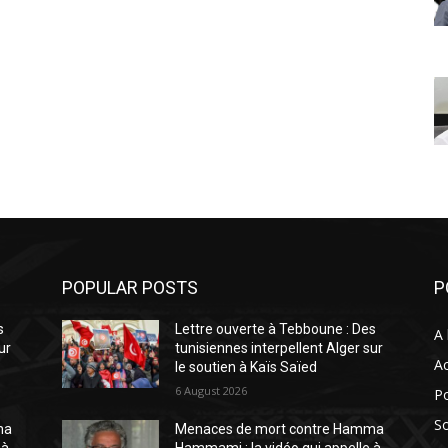
POPULAR POSTS
P
s
Lettre ouverte à Tebboune : Des
A 
ur
tunisiennes interpellent Alger sur
Ac
le soutien à Kaïs Saïed
6 August 2026
Po
So
ma
Menaces de mort contre Hamma