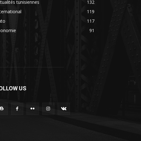
tualités tunisiennes
132
ternational
119
uto
117
conomie
91
OLLOW US