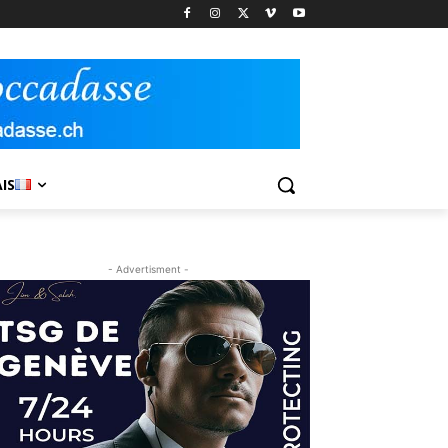
IS
- Advertisment -