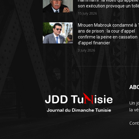
Hammami : la vidéo qui appelle
son exécution provoque un toll
15 July 2026
Mrouen Mabrouk condamné à 
ans de prison : la cour d’appel
confirme la peine en cassation
d’appel financier
3 July 2026
AB
Un j
la vé
Cont