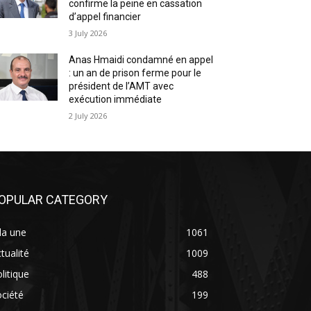
confirme la peine en cassation
d’appel financier
3 July 2026
Anas Hmaidi condamné en appel
: un an de prison ferme pour le
président de l’AMT avec
exécution immédiate
2 July 2026
OPULAR CATEGORY
la une
1061
tualité
1009
litique
488
ciété
199