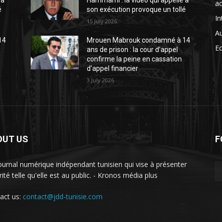
 à
Hammami : la vidéo qui appelle à
ac
é
son exécution provoque un tollé
In
15 July 2026
A
14
Mrouen Mabrouk condamné à 14
E
ans de prison : la cour d’appel
confirme la peine en cassation
d’appel financier
3 July 2026
OUT US
F
ournal numérique indépendant tunisien qui vise à présenter
rité telle qu'elle est au public. - Kronos média plus
act us:
contact@jdd-tunisie.com