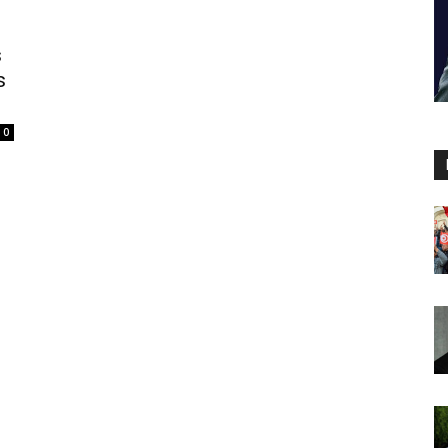
s
s
0