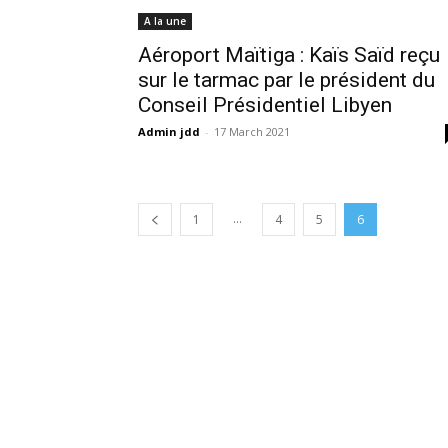
A la une
Aéroport Maïtiga : Kaïs Saïd reçu
sur le tarmac par le président du
Conseil Présidentiel Libyen
Admin jdd
-
17 March 2021
...
1
4
5
6