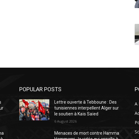
POPULAR POSTS
P
s
Lettre ouverte à Tebboune : Des
A 
ur
tunisiennes interpellent Alger sur
Ac
le soutien à Kaïs Saïed
6 August 2026
Po
So
ma
Menaces de mort contre Hamma