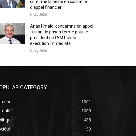
confirme la peine en cassation
d’appel financier
3 July 2026
Anas Hmaidi condamné en appel
: un an de prison ferme pour le
président de l’AMT avec
exécution immédiate
2 July 2026
OPULAR CATEGORY
la une
1061
tualité
1009
litique
488
ciété
199