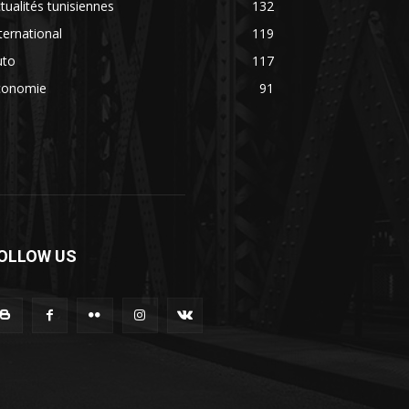
tualités tunisiennes
132
ternational
119
uto
117
conomie
91
OLLOW US