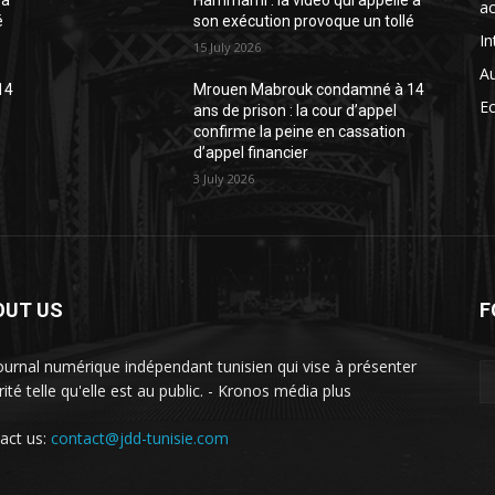
 à
Hammami : la vidéo qui appelle à
ac
é
son exécution provoque un tollé
In
15 July 2026
A
14
Mrouen Mabrouk condamné à 14
E
ans de prison : la cour d’appel
confirme la peine en cassation
d’appel financier
3 July 2026
OUT US
F
ournal numérique indépendant tunisien qui vise à présenter
rité telle qu'elle est au public. - Kronos média plus
act us:
contact@jdd-tunisie.com