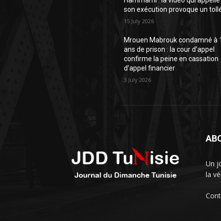
Hammami : la vidéo qui appelle
son exécution provoque un toll
15 July 2026
Mrouen Mabrouk condamné à 
ans de prison : la cour d’appel
confirme la peine en cassation
d’appel financier
3 July 2026
AB
Un j
la vé
Cont