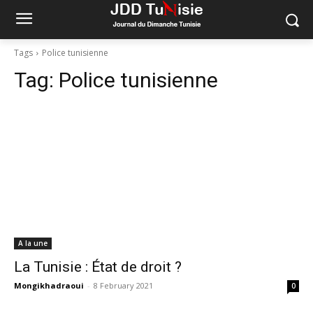
Tags
Police tunisienne
Tag:
Police tunisienne
A la une
La Tunisie : État de droit ?
Mongikhadraoui
-
8 February 2021
0