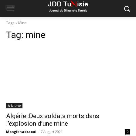
Tags
Mine
Tag:
mine
A la une
Algérie :Deux soldats morts dans
l’explosion d’une mine
Mongikhadraoui
-
7 August 2021
0