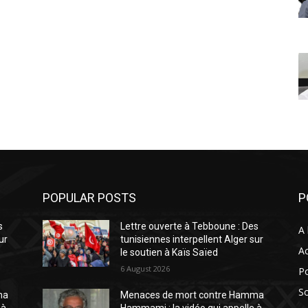
POPULAR POSTS
P
s
Lettre ouverte à Tebboune : Des
A 
ur
tunisiennes interpellent Alger sur
Ac
le soutien à Kaïs Saïed
6 August 2026
Po
So
ma
Menaces de mort contre Hamma