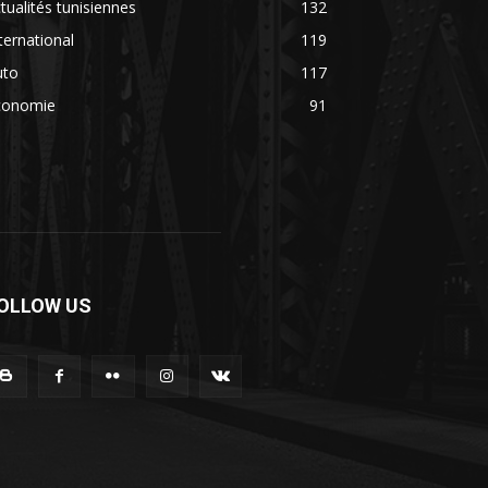
tualités tunisiennes
132
ternational
119
uto
117
conomie
91
OLLOW US