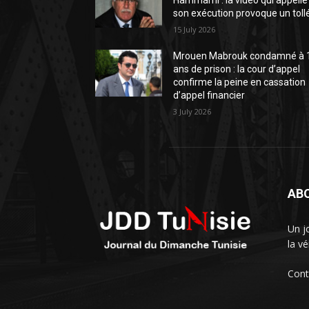
Hammami : la vidéo qui appelle
son exécution provoque un toll
15 July 2026
Mrouen Mabrouk condamné à 
ans de prison : la cour d’appel
confirme la peine en cassation
d’appel financier
3 July 2026
AB
Un j
la vé
Cont