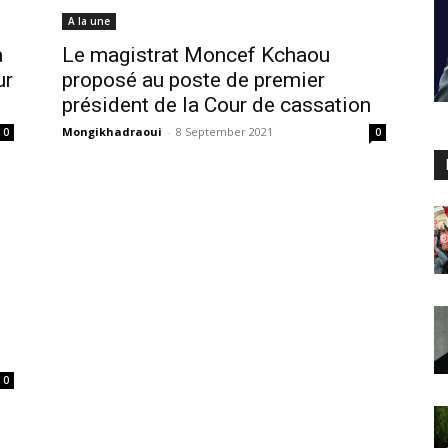
A la une
à
Le magistrat Moncef Kchaou
ur
proposé au poste de premier
président de la Cour de cassation
Mongikhadraoui
-
8 September 2021
0
0
0