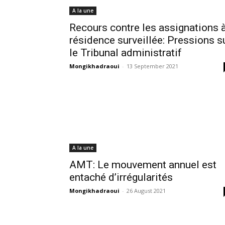
A la une
Recours contre les assignations 
résidence surveillée: Pressions s
le Tribunal administratif
Mongikhadraoui
-
13 September 2021
A la une
AMT: Le mouvement annuel est
entaché d’irrégularités
Mongikhadraoui
-
26 August 2021