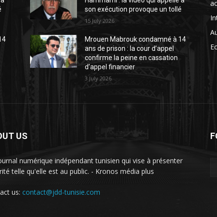
 à
Hammami : la vidéo qui appelle à
ac
é
son exécution provoque un tollé
In
15 July 2026
A
14
Mrouen Mabrouk condamné à 14
E
ans de prison : la cour d’appel
confirme la peine en cassation
d’appel financier
3 July 2026
OUT US
F
ournal numérique indépendant tunisien qui vise à présenter
rité telle qu'elle est au public. - Kronos média plus
act us:
contact@jdd-tunisie.com