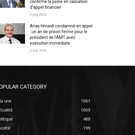
confirme la peine en cassation
d’appel financier
3 July 2026
Anas Hmaidi condamné en appel
: un an de prison ferme pour le
président de l’AMT avec
exécution immédiate
2 July 2026
OPULAR CATEGORY
la une
1061
tualité
1009
litique
488
ciété
199