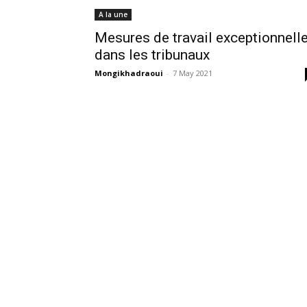
A la une
Mesures de travail exceptionnell
dans les tribunaux
Mongikhadraoui
-
7 May 2021