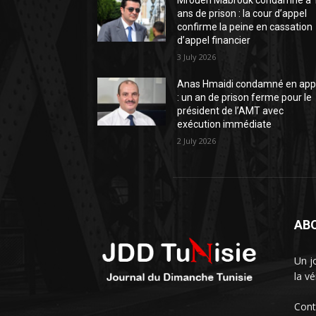
Mrouen Mabrouk condamné à 
ans de prison : la cour d’appel
confirme la peine en cassation
d’appel financier
3 July 2026
Anas Hmaidi condamné en app
: un an de prison ferme pour le
président de l’AMT avec
exécution immédiate
2 July 2026
AB
Un j
la vé
Cont