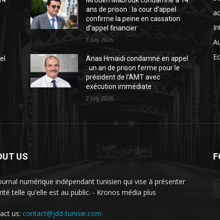
14
Mrouen Mabrouk condamné à 14
ans de prison : la cour d’appel
ac
confirme la peine en cassation
In
d’appel financier
3 July 2026
A
E
el
Anas Hmaidi condamné en appel
: un an de prison ferme pour le
président de l’AMT avec
exécution immédiate
2 July 2026
OUT US
F
ournal numérique indépendant tunisien qui vise à présenter
rité telle qu'elle est au public. - Kronos média plus
act us:
contact@jdd-tunisie.com