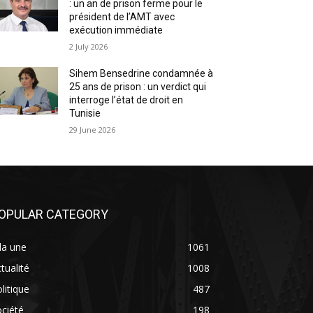
: un an de prison ferme pour le
président de l’AMT avec
exécution immédiate
2 July 2026
Sihem Bensedrine condamnée à
25 ans de prison : un verdict qui
interroge l’état de droit en
Tunisie
29 June 2026
OPULAR CATEGORY
la une
1061
tualité
1008
litique
487
ciété
198