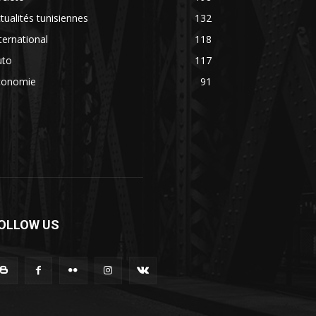
tualités tunisiennes
132
ternational
118
uto
117
conomie
91
OLLOW US