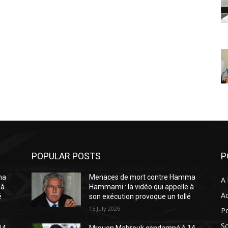
POPULAR POSTS
P
ma
Menaces de mort contre Hamma
A 
 à
Hammami : la vidéo qui appelle à
Ac
é
son exécution provoque un tollé
15 July 2026
Po
So