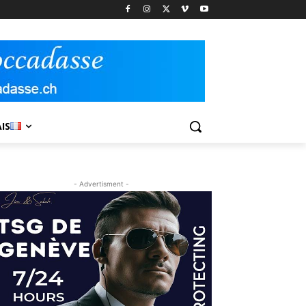
IS
- Advertisment -