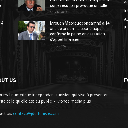
 à
Hammami : la vidéo qui appelle à
ac
é
son exécution provoque un tollé
In
15 July 2026
A
14
Mrouen Mabrouk condamné à 14
E
ans de prison : la cour d’appel
confirme la peine en cassation
d’appel financier
3 July 2026
OUT US
F
ournal numérique indépendant tunisien qui vise à présenter
rité telle qu'elle est au public. - Kronos média plus
act us:
contact@jdd-tunisie.com