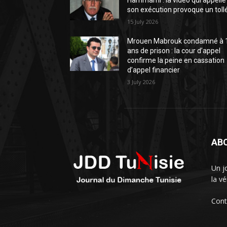
Hammami : la vidéo qui appelle
son exécution provoque un toll
15 July 2026
Mrouen Mabrouk condamné à 
ans de prison : la cour d’appel
confirme la peine en cassation
d’appel financier
3 July 2026
AB
Un j
la vé
Cont