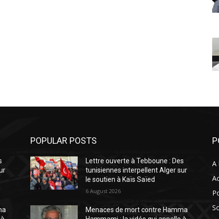
POPULAR POSTS
P
s
Lettre ouverte à Tebboune : Des
A 
ur
tunisiennes interpellent Alger sur
Ac
le soutien à Kaïs Saïed
6 August 2026
Po
So
ma
Menaces de mort contre Hamma