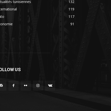
tualités tunisiennes
132
ternational
119
uto
117
conomie
91
OLLOW US