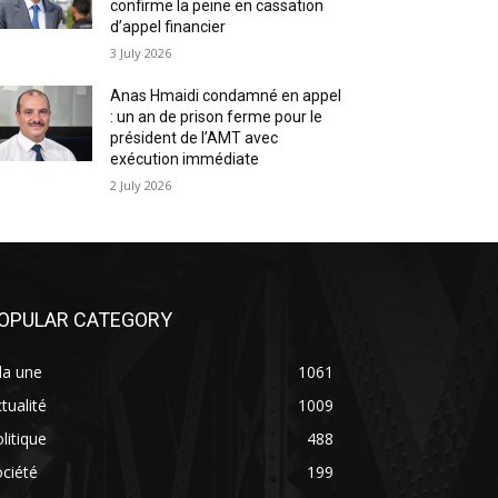
confirme la peine en cassation
d’appel financier
3 July 2026
Anas Hmaidi condamné en appel
: un an de prison ferme pour le
président de l’AMT avec
exécution immédiate
2 July 2026
OPULAR CATEGORY
la une
1061
tualité
1009
litique
488
ciété
199