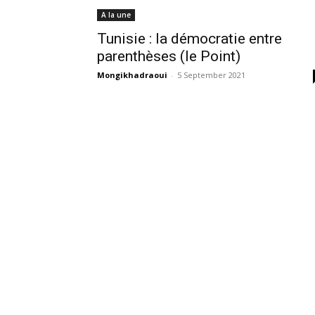
A la une
Tunisie : la démocratie entre
parenthèses (le Point)
Mongikhadraoui
-
5 September 2021