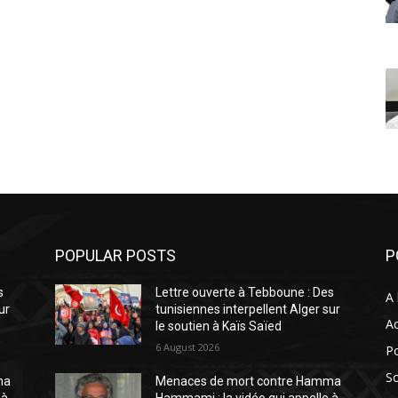
POPULAR POSTS
P
s
Lettre ouverte à Tebboune : Des
A 
ur
tunisiennes interpellent Alger sur
Ac
le soutien à Kaïs Saïed
6 August 2026
Po
So
ma
Menaces de mort contre Hamma