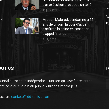
 à
Hammami : la vidéo qui appelle à
ac
é
son exécution provoque un tollé
In
15 July 2026
A
14
Mrouen Mabrouk condamné à 14
E
ans de prison : la cour d’appel
confirme la peine en cassation
d’appel financier
3 July 2026
OUT US
F
ournal numérique indépendant tunisien qui vise à présenter
rité telle qu'elle est au public. - Kronos média plus
act us:
contact@jdd-tunisie.com