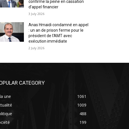
confirme la peine en cassation
d’appel financier
3 July 2026
Anas Hmaidi condamné en appel
: un an de prison ferme pour le
président de l’AMT avec
exécution immédiate
2 July 2026
OPULAR CATEGORY
la une
1061
tualité
1009
litique
488
ciété
199