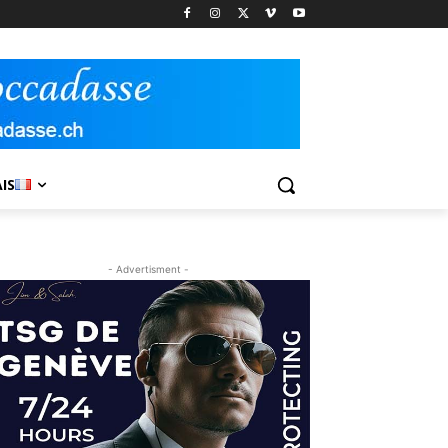
IS
- Advertisment -