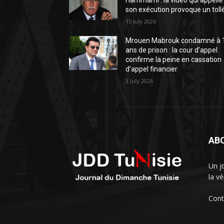
Hammami : la vidéo qui appelle
son exécution provoque un toll
15 July 2026
Mrouen Mabrouk condamné à 
ans de prison : la cour d’appel
confirme la peine en cassation
d’appel financier
3 July 2026
AB
Un j
la vé
Cont