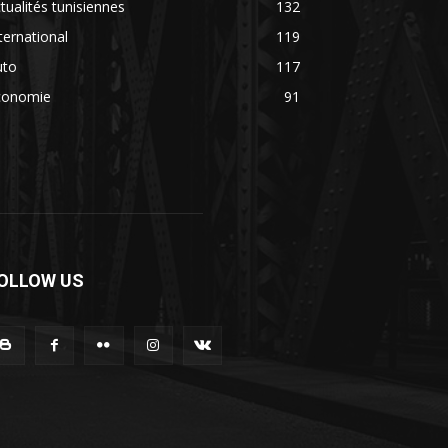
tualités tunisiennes
132
ternational
119
uto
117
conomie
91
OLLOW US