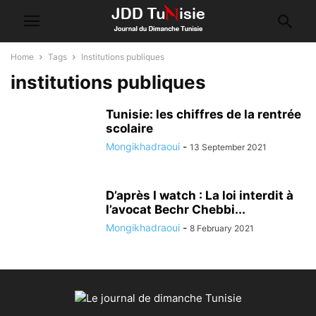
Home
Tags
Institutions publiques
institutions publiques
Tunisie: les chiffres de la rentrée
scolaire
Mongikhadraoui
-
13 September 2021
D’après I watch : La loi interdit à
l’avocat Bechr Chebbi...
Mongikhadraoui
-
8 February 2021