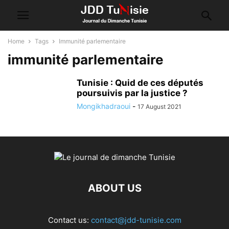
Home
Tags
Immunité parlementaire
immunité parlementaire
Tunisie : Quid de ces députés
poursuivis par la justice ?
Mongikhadraoui
-
17 August 2021
ABOUT US
Contact us:
contact@jdd-tunisie.com