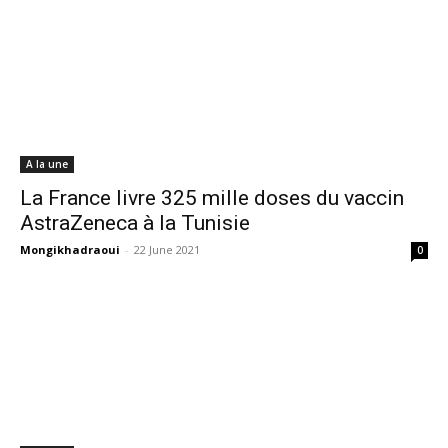
A la une
La France livre 325 mille doses du vaccin
AstraZeneca à la Tunisie
Mongikhadraoui
-
22 June 2021
0