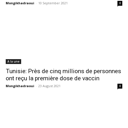
Mongikhadraoui
-
10 September 2021
0
A la une
Tunisie: Près de cinq millions de personnes
ont reçu la première dose de vaccin
Mongikhadraoui
-
23 August 2021
0