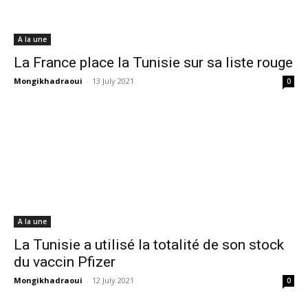
A la une
La France place la Tunisie sur sa liste rouge
Mongikhadraoui
-
13 July 2021
0
A la une
La Tunisie a utilisé la totalité de son stock
du vaccin Pfizer
Mongikhadraoui
-
12 July 2021
0