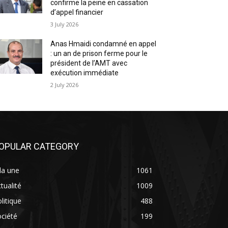
confirme la peine en cassation
d’appel financier
3 July 2026
Anas Hmaidi condamné en appel
: un an de prison ferme pour le
président de l’AMT avec
exécution immédiate
2 July 2026
OPULAR CATEGORY
la une
1061
tualité
1009
litique
488
ciété
199