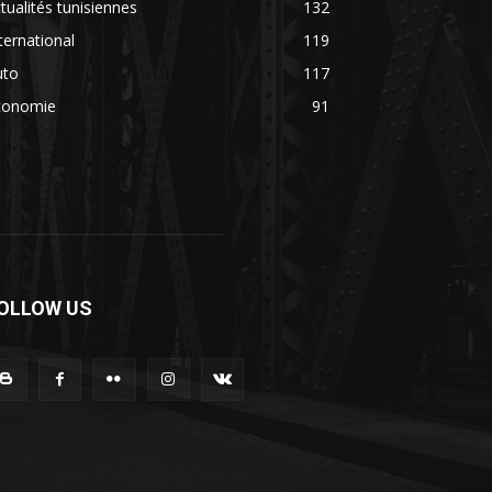
tualités tunisiennes
132
ternational
119
uto
117
conomie
91
OLLOW US