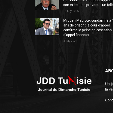
Hammami : la vidéo qui appelle
son exécution provoque un toll
15 July 2026
Mrouen Mabrouk condamné à 
ans de prison : la cour d’appel
confirme la peine en cassation
d’appel financier
3 July 2026
AB
Un j
la vé
Cont