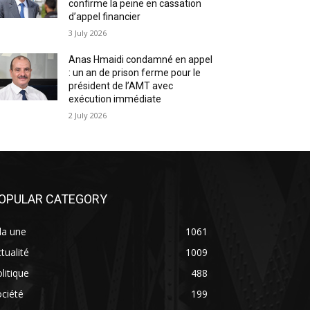
confirme la peine en cassation
d’appel financier
3 July 2026
Anas Hmaidi condamné en appel
: un an de prison ferme pour le
président de l’AMT avec
exécution immédiate
2 July 2026
OPULAR CATEGORY
la une
1061
tualité
1009
litique
488
ciété
199