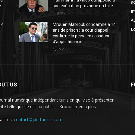
 à
Hammami : la vidéo qui appelle à
ac
é
son exécution provoque un tollé
In
15 July 2026
A
14
Mrouen Mabrouk condamné à 14
E
ans de prison : la cour d’appel
confirme la peine en cassation
d’appel financier
3 July 2026
OUT US
F
ournal numérique indépendant tunisien qui vise à présenter
rité telle qu'elle est au public. - Kronos média plus
act us:
contact@jdd-tunisie.com