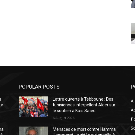
POPULAR POSTS
P
s
Lettre ouverte à Tebboune : Des
A 
ur
tunisiennes interpellent Alger sur
Ac
le soutien à Kaïs Saïed
6 August 2026
Po
So
ma
Menaces de mort contre Hamma