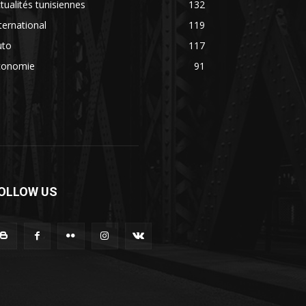
tualités tunisiennes
132
ternational
119
uto
117
conomie
91
OLLOW US