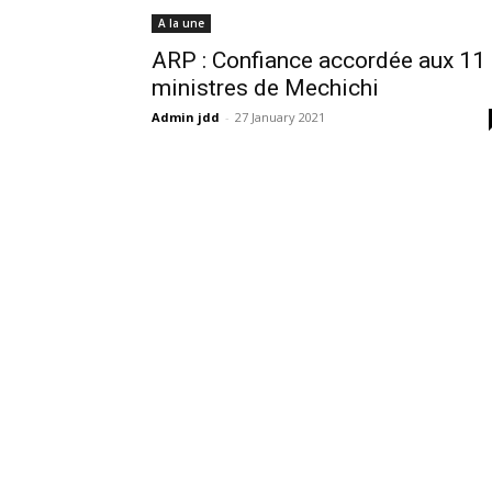
A la une
ARP : Confiance accordée aux 11
ministres de Mechichi
Admin jdd
-
27 January 2021