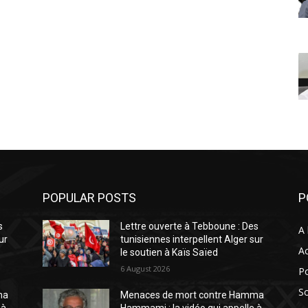
POPULAR POSTS
P
s
Lettre ouverte à Tebboune : Des
A 
ur
tunisiennes interpellent Alger sur
Ac
le soutien à Kaïs Saïed
6 August 2026
Po
So
ma
Menaces de mort contre Hamma