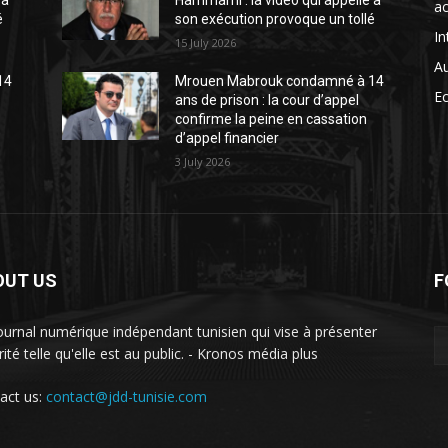
 à
Hammami : la vidéo qui appelle à
ac
é
son exécution provoque un tollé
In
15 July 2026
A
14
Mrouen Mabrouk condamné à 14
E
ans de prison : la cour d’appel
confirme la peine en cassation
d’appel financier
3 July 2026
OUT US
F
ournal numérique indépendant tunisien qui vise à présenter
rité telle qu'elle est au public. - Kronos média plus
act us:
contact@jdd-tunisie.com