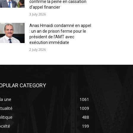
confirme la peine en cassation
d’appel financier
3 July 2026
Anas Hmaidi condamné en appel
: un an de prison ferme pour le
président de l’AMT avec
exécution immédiate
2 July 2026
OPULAR CATEGORY
la une
1061
tualité
1009
litique
488
ciété
199