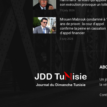
Hammami : la vidéo qui appelle
son exécution provoque un toll
15 July 2026
Mrouen Mabrouk condamné à 
ans de prison : la cour d’appel
confirme la peine en cassation
d’appel financier
3 July 2026
AB
Un j
la vé
Cont