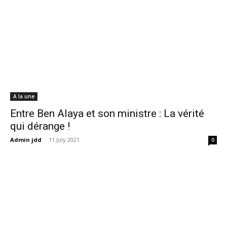
A la une
Entre Ben Alaya et son ministre : La vérité
qui dérange !
Admin jdd
-
11 July 2021
0