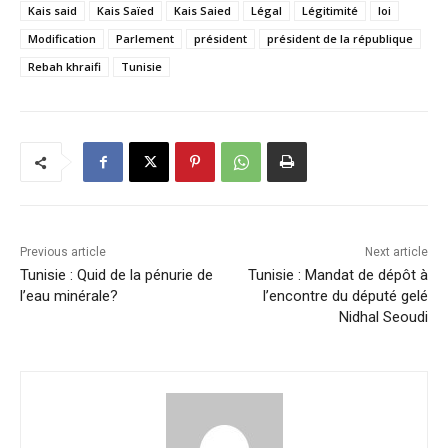
Kais said
Kais Saïed
Kais Saied
Légal
Légitimité
loi
Modification
Parlement
président
président de la république
Rebah khraifi
Tunisie
Previous article
Next article
Tunisie : Quid de la pénurie de
Tunisie : Mandat de dépôt à
l’eau minérale?
l’encontre du député gelé
Nidhal Seoudi