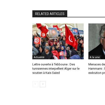
RELATED ARTICLES
Actualité
A la une
Lettre ouverte à Tebboune : Des
Menaces de
tunisiennes interpellent Alger sur le
Hammami : l
soutien à Kaïs Saïed
exécution pr