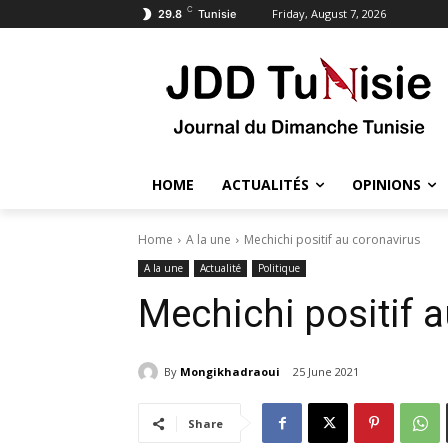
C
Friday, August 7, 2026
29.8
Tunisie
HOME
ACTUALITÉS
OPINIONS
Home
A la une
Mechichi positif au coronavirus
A la une
Actualité
Politique
Mechichi positif 
By
Mongikhadraoui
25 June 2021
Share