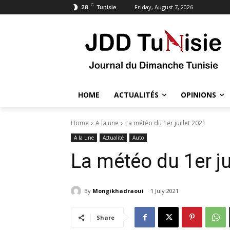
C
Friday, August 7, 2026
28
Tunisie
HOME
ACTUALITÉS
OPINIONS
Home
A la une
La météo du 1er juillet 2021
A la une
Actualité
Auto
La météo du 1er ju
By
Mongikhadraoui
1 July 2021
Share