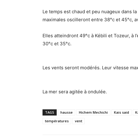
Le temps est chaud et peu nuageux dans la
maximales oscilleront entre 38°c et 45°c, a
Elles atteindront 49°c à Kébili et Tozeur, à 
30°c et 35°c.
Les vents seront modérés. Leur vitesse max
La mer sera agitée à ondulée.
TAGS
hausse
Hichem Mechichi
Kais said
K
températures
vent