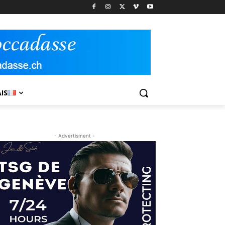
IS
- Advertisment -