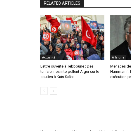
RELATED ARTICLES
Actualité
A la une
Lettre ouverte à Tebboune : Des
Menaces de
tunisiennes interpellent Alger sur le
Hammami : l
soutien à Kaïs Saïed
exécution pr