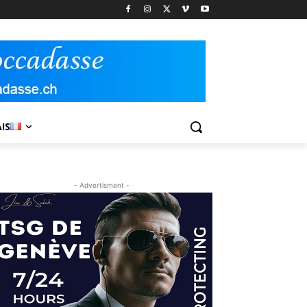
IS
- Advertisment -