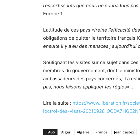
ressortissants que nous ne souhaitons pas
Europe 1.
L’attitude de ces pays
«freine l’efficacité d
obligations de quitter le territoire français 
ensuite il y a eu des menaces
; aujourd
’
hui 
Soulignant les visites sur ce sujet dans ces
membres du gouvernement, dont le ministre d
ambassadeurs des pays concernés, il a esti
pas, nous faisons appliquer les règles»…
Lire la suite :
https://www.liberation.fr/soci
loctroi-des-visas-20210928_QCDA7HGE
TAGS
Alger
Algérie
France
Jean Castex