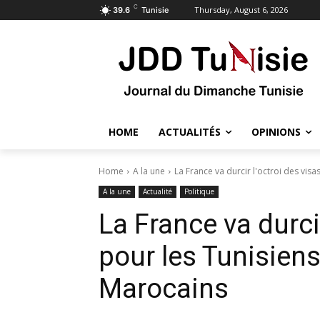
C
Thursday, August 6, 2026
39.6
Tunisie
HOME
ACTUALITÉS
OPINIONS
Home
A la une
La France va durcir l'octroi des visas
A la une
Actualité
Politique
La France va durcir
pour les Tunisiens,
Marocains