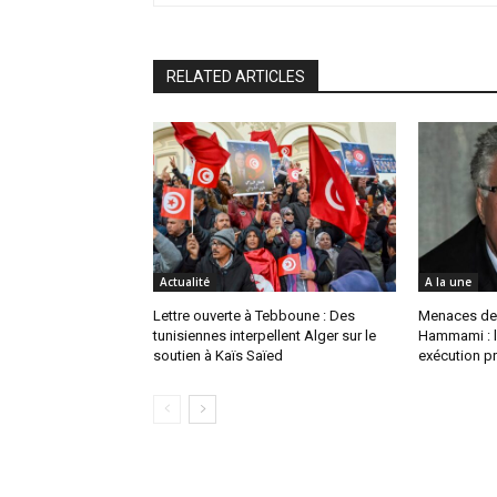
RELATED ARTICLES
Actualité
A la une
Lettre ouverte à Tebboune : Des
Menaces de
tunisiennes interpellent Alger sur le
Hammami : l
soutien à Kaïs Saïed
exécution pr