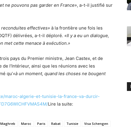
 et ne pouvons pas garder en France»
, a-t-il justifié sur
es reconduites effectives»
à la frontière une fois les
(OQTF) délivrées, a-t-il déploré.
«Il y a eu un dialogue,
on met cette menace
à
ex
é
cution.
»
 trois pays du Premier ministre, Jean Castex, et de
e l’Intérieur, ainsi que les réunions avec les
mé qu’
«à un moment, quand les choses ne bougent
ete/maroc-algerie-et-tunisie-la-france-va-durcir-
2NFD7G6WICHFVMAS4M/
Lire la suite:
Maghreb
Maroc
Paris
Rabat
Tunisie
Visa Schengen