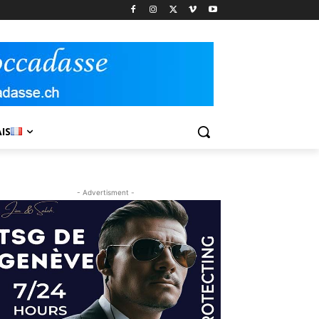
IS
- Advertisment -