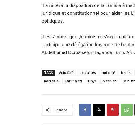
Il a réitéré la disposition de la Tunisie à me
juridique et constitutionnel pour aider les 
politiques.
Il est à noter que ,le ministre s’exprimait, m
participe une délégation libyenne de haut 
Abdelhamid Dbiba selon l’agence Tunis Afr
TAGS
Actualité
actualités
autorité
berlin
Kais said
Kais Saied
Libye
Mechichi
Minist
Share