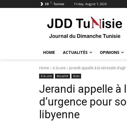
C
Friday, August 7, 2026
28
Tunisie
HOME
ACTUALITÉS
OPINIONS
Home
A la une
Jerandi appelle à la nécessité d’agir
A la une
Actualité
Auto
Jerandi appelle à 
d’urgence pour sou
libyenne