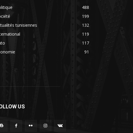
litique
488
ciété
199
tualités tunisiennes
132
ternational
119
uto
117
conomie
91
OLLOW US