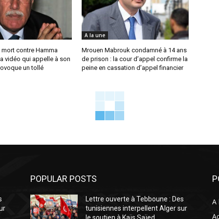
A la une
 mort contre Hamma
Mrouen Mabrouk condamné à 14 ans
a vidéo qui appelle à son
de prison : la cour d’appel confirme la
ovoque un tollé
peine en cassation d’appel financier
POPULAR POSTS
P
s
Lettre ouverte à Tebboune : Des
A 
ur
tunisiennes interpellent Alger sur
Ac
le soutien à Kaïs Saïed