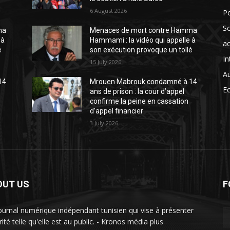
6 August 2026
Po
So
ma
Menaces de mort contre Hamma
 à
Hammami : la vidéo qui appelle à
ac
é
son exécution provoque un tollé
In
15 July 2026
A
14
Mrouen Mabrouk condamné à 14
E
ans de prison : la cour d’appel
confirme la peine en cassation
d’appel financier
3 July 2026
OUT US
F
ournal numérique indépendant tunisien qui vise à présenter
rité telle qu'elle est au public. - Kronos média plus