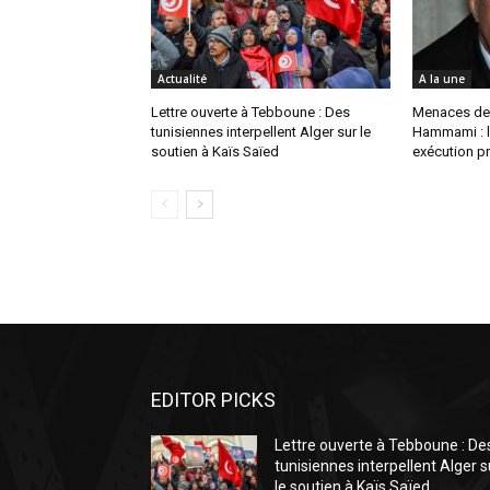
Actualité
A la une
Lettre ouverte à Tebboune : Des
Menaces de
tunisiennes interpellent Alger sur le
Hammami : l
soutien à Kaïs Saïed
exécution pr
EDITOR PICKS
Lettre ouverte à Tebboune : De
tunisiennes interpellent Alger s
le soutien à Kaïs Saïed