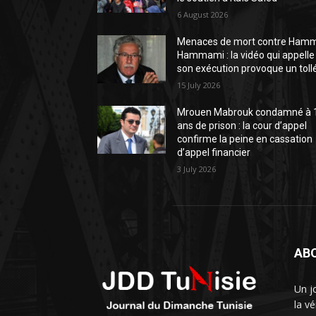
6 August 2026
Menaces de mort contre Ham
Hammami : la vidéo qui appelle
son exécution provoque un toll
15 July 2026
Mrouen Mabrouk condamné à 
ans de prison : la cour d’appel
confirme la peine en cassation
d’appel financier
3 July 2026
AB
Un j
la vé