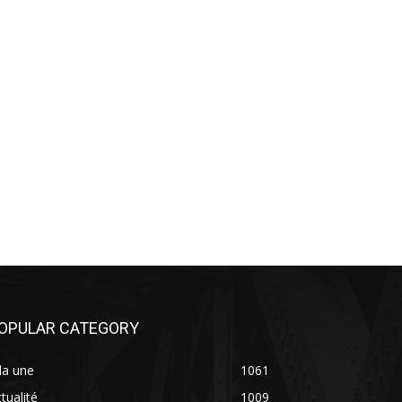
OPULAR CATEGORY
la une
1061
tualité
1009