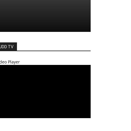
JDD TV
deo Player