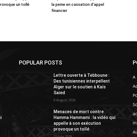
rovoque un tollé
la peine en cassation d’appel
financier
POPULAR POSTS
P
Lettre ouverte à Tebboune :
A 
Des tunisiennes interpellent
Ac
Alger sur le soutien à Kaïs
Saïed
Po
6 August 2026
So
Menaces de mort contre
ac
i
Hamma Hammami : la vidéo qui
In
appelle à son exécution
provoque un tollé
A
15 July 2026