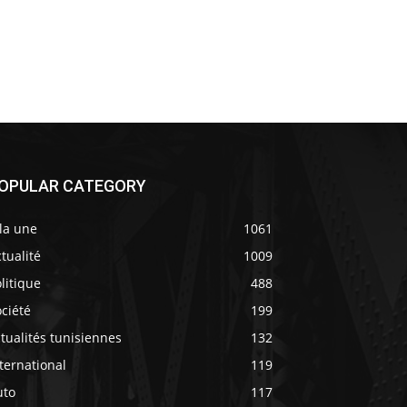
OPULAR CATEGORY
la une
1061
tualité
1009
litique
488
ciété
199
tualités tunisiennes
132
ternational
119
uto
117