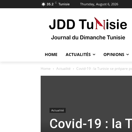
C
Thursday, August 6, 2026
35.2
Tunisie
HOME
ACTUALITÉS
OPINIONS
Home
Actualité
Covid-19 : la Tunisie se prépare p
Actualité
Covid-19 : la 