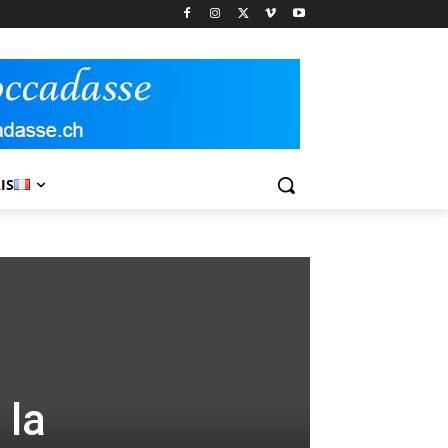
IS
 la