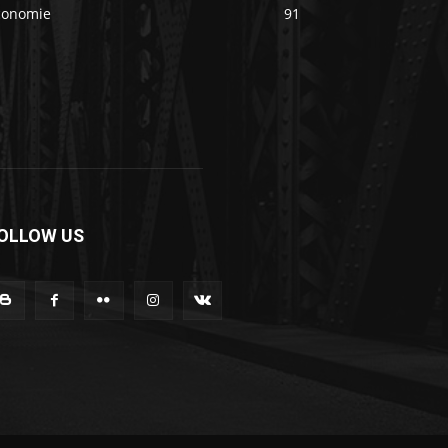
conomie
91
OLLOW US